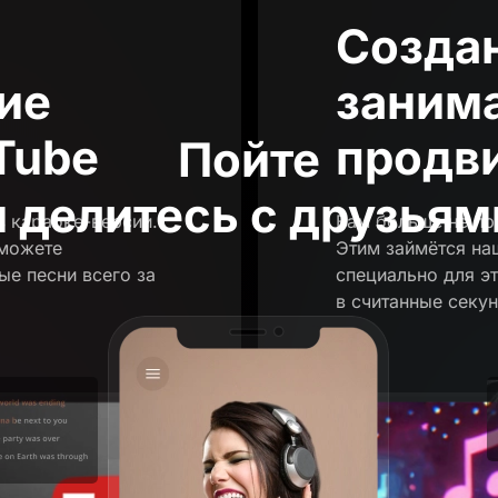
Созда
ие
заним
Tube
продви
Пойте
и делитесь с друзьям
в караоке-версии.
Вам больше не пр
сможете
Этим займётся на
ые песни всего за
специально для э
в считанные секу