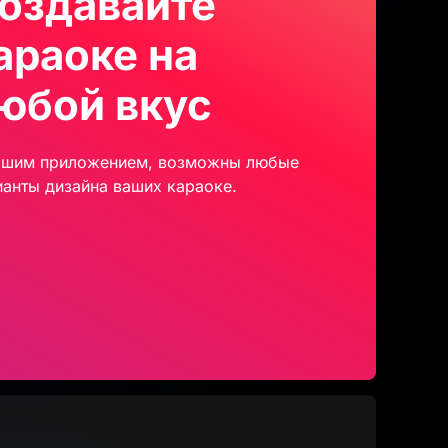
оздавайте
араоке на
юбой вкус
ашим приложением, возможны любые
ианты дизайна ваших караоке.