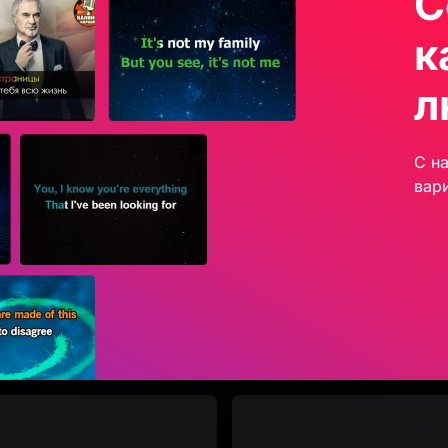
С
к
л
С н
вар