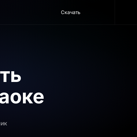
Скачать
еть
аоке
лик