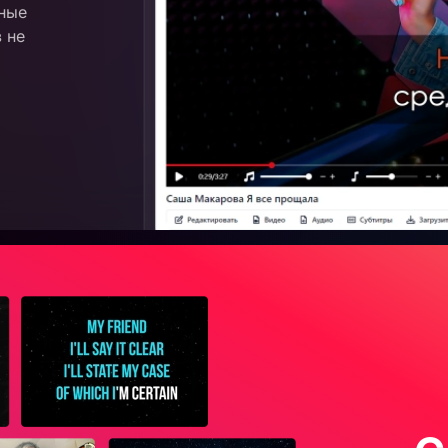
ные
 не