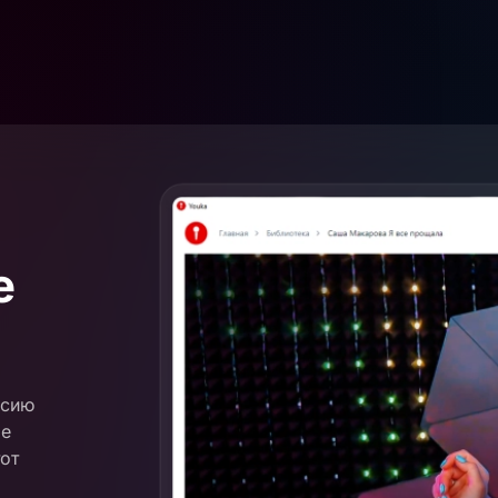
е
рсию
ое
от