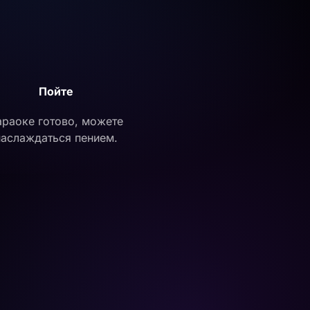
Пойте
араоке готово, можете
наслаждаться пением.