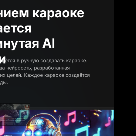
нием караоке
ается
нутая AI
и
идётся в ручную создавать караоке.
ша нейросеть, разработанная
тих целей. Каждое караоке создаётся
нды.